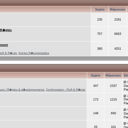
Sujets
Réponses
235
2181
/ R�gles
757
6663
ement
380
4251
luff & R�cits
,
Articles R�exploitables
Sujets
Réponses
De
347
2337
Da
Pa
tiques / R�gles & d�veloppements
,
Confrontation - Fluff & R�cits
Da
173
1215
Pa
148
840
Da
Pa
25
101
Da