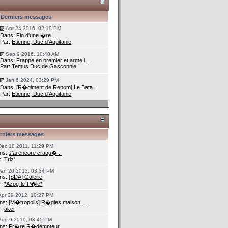
Derniers messages
Apr 24 2016, 02:19 PM
Dans:
Fin d'une �re...
Par:
Etienne, Duc d'Aquitanie
Sep 9 2016, 10:40 AM
Dans:
Frappe en premier et arme l...
Par:
Temus Duc de Gasconnie
Jan 6 2024, 03:29 PM
Dans:
[R�giment de Renom] Le Bata...
Par:
Etienne, Duc d'Aquitanie
rniers messages
Dec 18 2011, 11:29 PM
ns:
J'ai encore craqu�...
r:
Triz'
Jan 20 2013, 03:34 PM
ns:
[SDA] Galerie
r:
*Azog-le-P�le*
Apr 29 2012, 10:27 PM
ns:
[M�tropolis] R�gles maison ...
r:
akei
Aug 9 2010, 03:45 PM
ns:
Fr�re R�dempteur