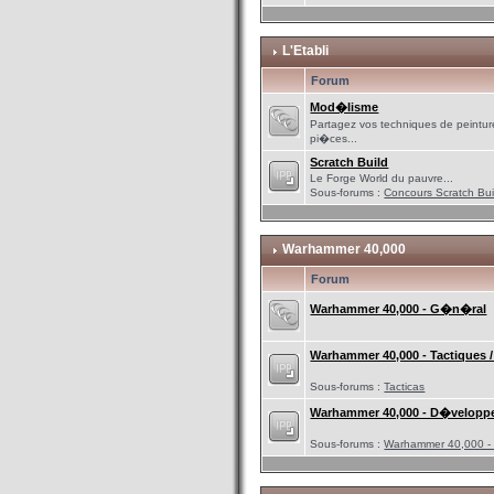
L'Etabli
Forum
Mod�lisme
Partagez vos techniques de peinture
pi�ces...
Scratch Build
Le Forge World du pauvre...
Sous-forums :
Concours Scratch Bui
Warhammer 40,000
Forum
Warhammer 40,000 - G�n�ral
Warhammer 40,000 - Tactiques 
Sous-forums :
Tacticas
Warhammer 40,000 - D�velopp
Sous-forums :
Warhammer 40,000 - 