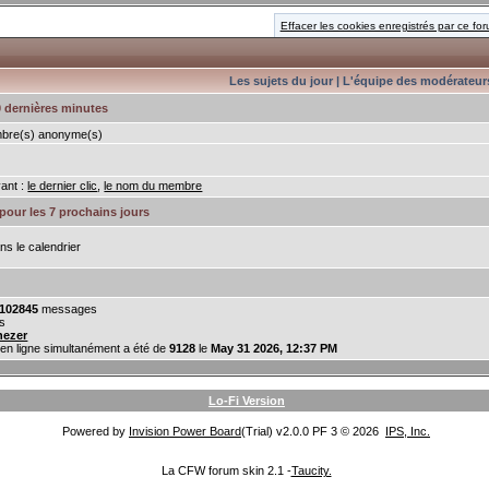
Effacer les cookies enregistrés par ce fo
Les sujets du jour
|
L'équipe des modérateur
20 dernières minutes
re(s) anonyme(s)
vant :
le dernier clic
,
le nom du membre
pour les 7 prochains jours
ns le calendrier
102845
messages
s
nezer
en ligne simultanément a été de
9128
le
May 31 2026, 12:37 PM
Lo-Fi Version
Powered by
Invision Power Board
(Trial) v2.0.0 PF 3 © 2026
IPS, Inc.
La CFW forum skin 2.1 -
Taucity.