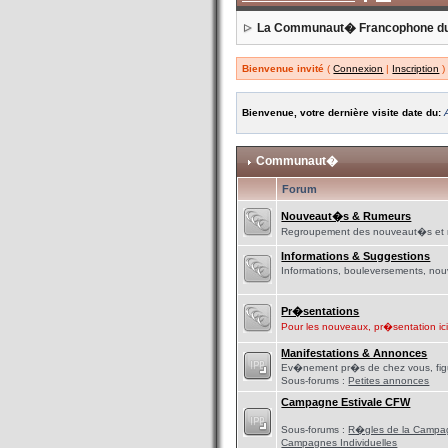
La Communaut� Francophone d
Bienvenue invité
(
Connexion
|
Inscription
)
Bienvenue, votre dernière visite date du:
Communaut�
Forum
Nouveaut�s & Rumeurs
Regroupement des nouveaut�s et 
Informations & Suggestions
Informations, bouleversements, nou
Pr�sentations
Pour les nouveaux, pr�sentation ici e
Manifestations & Annonces
Ev�nement pr�s de chez vous, figu
Sous-forums :
Petites annonces
Campagne Estivale CFW
Sous-forums :
R�gles de la Campa
Campagnes Individuelles