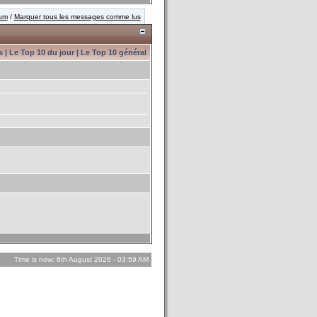
rum
/
Marquer tous les messages comme lus
s
|
Le Top 10 du jour
|
Le Top 10 général
Time is now: 6th August 2026 - 03:59 AM