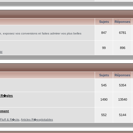
Sujets
Réponses
847
6781
, exposez vos conversions et faites admirer vos plus belles
99
896
ld
Sujets
Réponses
545
5354
/ R�gles
1490
13540
ement
552
5144
Fluff & R�cits
,
Articles R�exploitables