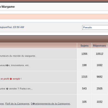
u Wargame
Aujourd'hui, 03:59 AM
Sujets
Réponses
1356
10512
rumeurs du monde du wargame.
198
1692
veaut�s, innovations, etc.
1315
9682
t profil � remplir !
543
2505
rine � vendre ? Parlez en...
105
1032
gne
,
Fluff de la Campagne
,
D�veloppements de la Campagne
,