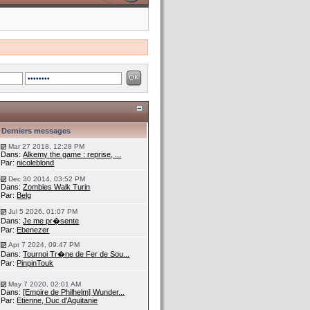
Derniers messages
Mar 27 2018, 12:28 PM
Dans:
Alkemy the game : reprise, ...
Par:
nicoleblond
Dec 30 2014, 03:52 PM
Dans:
Zombies Walk Turin
Par:
Belg
Jul 5 2026, 01:07 PM
Dans:
Je me pr�sente
Par:
Ebenezer
Apr 7 2024, 09:47 PM
Dans:
Tournoi Tr�ne de Fer de Sou...
Par:
PinpinTouk
May 7 2020, 02:01 AM
Dans:
[Empire de Philhelm] Wunder...
Par:
Etienne, Duc d'Aquitanie