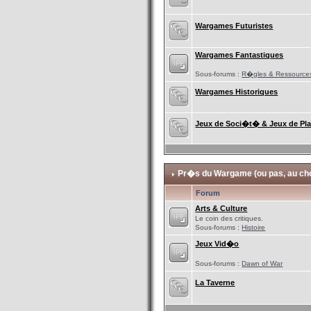
Wargames Futuristes
Wargames Fantastiques
Sous-forums :
R�gles & Ressource
Wargames Historiques
Jeux de Soci�t� & Jeux de Pl
Pr�s du Wargame (ou pas, au choi
Forum
Arts & Culture
Le coin des critiques.
Sous-forums :
Histoire
Jeux Vid�o
Sous-forums :
Dawn of War
La Taverne