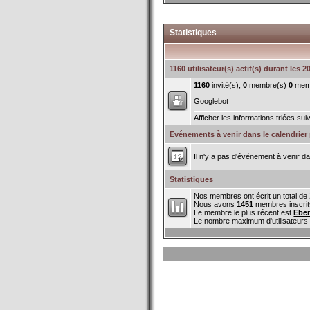
Statistiques
1160 utilisateur(s) actif(s) durant les 
1160
invité(s),
0
membre(s)
0
memb
Googlebot
Afficher les informations triées sui
Evénements à venir dans le calendrier 
Il n'y a pas d'événement à venir da
Statistiques
Nos membres ont écrit un total de
Nous avons
1451
membres inscrit
Le membre le plus récent est
Ebe
Le nombre maximum d'utilisateurs 