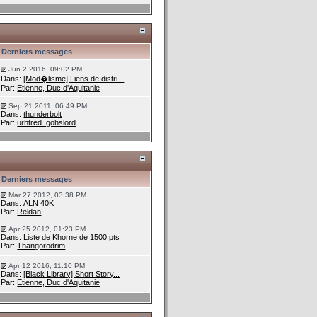
Derniers messages
Jun 2 2016, 09:02 PM
Dans:
[Mod�lisme] Liens de distri...
Par:
Etienne, Duc d'Aquitanie
Sep 21 2011, 06:49 PM
Dans:
thunderbolt
Par:
urhtred_gohslord
Derniers messages
Mar 27 2012, 03:38 PM
Dans:
ALN 40K
Par:
Reldan
Apr 25 2012, 01:23 PM
Dans:
Liste de Khorne de 1500 pts
Par:
Thangorodrim
Apr 12 2016, 11:10 PM
Dans:
[Black Library] Short Story...
Par:
Etienne, Duc d'Aquitanie