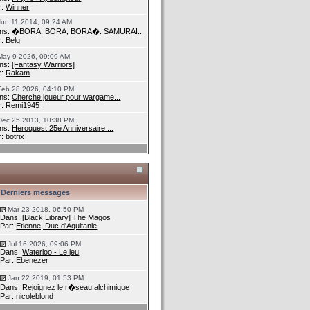
r:
Winner
Jun 11 2014, 09:24 AM
ns:
�BORA, BORA, BORA�: SAMURAI...
r:
Belg
May 9 2026, 09:09 AM
ns:
[Fantasy Warriors]
r:
Rakam
Feb 28 2026, 04:10 PM
ns:
Cherche joueur pour wargame...
r:
Remi1945
Dec 25 2013, 10:38 PM
ns:
Heroquest 25e Anniversaire ...
r:
botrix
Derniers messages
Mar 23 2018, 06:50 PM
Dans:
[Black Library] The Magos
Par:
Etienne, Duc d'Aquitanie
Jul 16 2026, 09:06 PM
Dans:
Waterloo - Le jeu
Par:
Ebenezer
Jan 22 2019, 01:53 PM
Dans:
Rejoignez le r�seau alchimique
Par:
nicoleblond