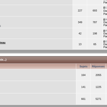
Pa
227
693
Da
Pa
349
787
Da
Pa
s
42
198
Da
Pa
ateau
13
65
Da
Pa
x...)
Sujets
Réponses
164
2055
141
1225
661
5271