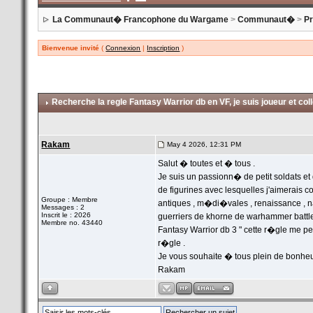
La Communaut� Francophone du Wargame
>
Communaut�
>
P
Bienvenue invité
(
Connexion
|
Inscription
)
Recherche la regle Fantasy Warrior db en VF
, je suis joueur et co
Rakam
May 4 2026, 12:31 PM
Salut � toutes et � tous .
Je suis un passionn� de petit soldats et 
de figurines avec lesquelles j'aimerais c
Groupe : Membre
antiques , m�di�vales , renaissance , 
Messages : 2
Inscrit le : 2026
guerriers de khorne de warhammer battle 
Membre no. 43440
Fantasy Warrior db 3 " cette r�gle me pe
r�gle .
Je vous souhaite � tous plein de bonhe
Rakam