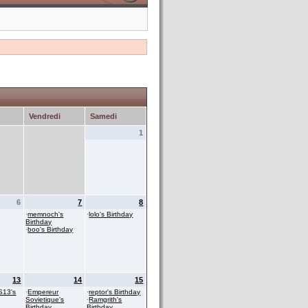
Vendredi
Samedi
1
6
7
8
·
memnoch's
·
lolo's Birthday
Birthday
·
boo's Birthday
13
14
15
S13's
·
Empereur
·
reptor's Birthday
Sovietique's
·
Ramgrith's
Birthday
Birthday