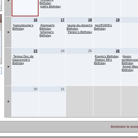
»
Birthday
·
pskl's Birthday
16
17
18
19
·
haroutioume's
·
Atorgael's
·
taupe-du-desert's
·
geoff1908's
Birthday
Birthday
Birthday
Birthday
»
·
tehegar's
·
Ylerion's Birthday
Birthday
23
24
25
26
·
Temus Duc de
·
Krayts's Birthday
·
Huron
Gasconnie's
·
Drakon 68's
sombrecoeu
Birthday
Birthday
Birthday
»
·
Angel Warr
Birthday
k
30
31
»
Atteindre le moi