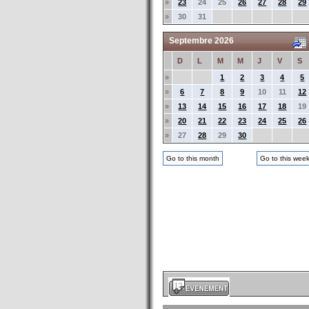
»
23
24
25
26
27
28
29
»
30
31
Septembre 2026
D
L
M
M
J
V
S
»
1
2
3
4
5
»
6
7
8
9
10
11
12
»
13
14
15
16
17
18
19
»
20
21
22
23
24
25
26
»
27
28
29
30
Go to this month
Go to this wee