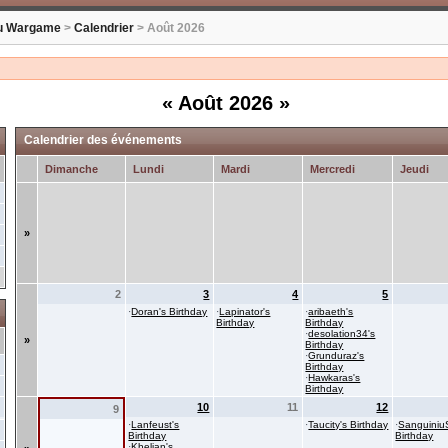
u Wargame
>
Calendrier
> Août 2026
«
Août 2026
»
Calendrier des événements
Dimanche
Lundi
Mardi
Mercredi
Jeudi
»
2
3
4
5
·
Doran's Birthday
·
Lapinator's
·
aribaeth's
Birthday
Birthday
·
desolation34's
»
Birthday
·
Grunduraz's
Birthday
·
Hawkaras's
Birthday
10
11
12
9
·
Lanfeust's
·
Taucity's Birthday
·
Sanguiniu
Birthday
Birthday
·
Khelian's