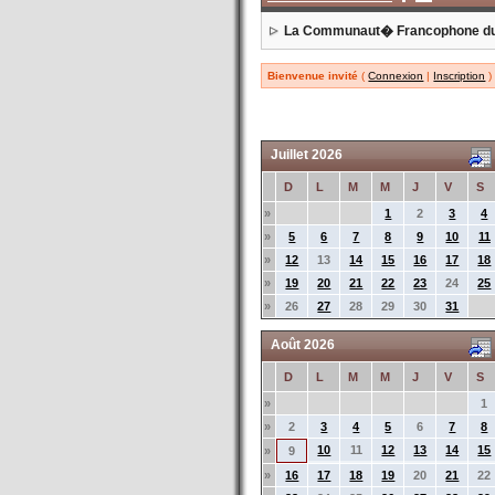
La Communaut� Francophone d
Bienvenue invité
(
Connexion
|
Inscription
)
Juillet 2026
D
L
M
M
J
V
S
»
1
2
3
4
»
5
6
7
8
9
10
11
»
12
13
14
15
16
17
18
»
19
20
21
22
23
24
25
»
26
27
28
29
30
31
Août 2026
D
L
M
M
J
V
S
»
1
»
2
3
4
5
6
7
8
10
11
12
13
14
15
»
9
»
16
17
18
19
20
21
22