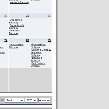
·
Kormin's Birthday
20
21
22
·
Qae'larne's
Birthday
·
Serraghost's
Birthday
·
diabolo's
Birthday
27
28
29
·
grospoulet's
·
Gyaume83's
r's
Birthday
Birthday
·
Ellyrion's Birthday
ior's
·
eversor's
Birthday
·
gilgalad's
Birthday
·
Bad l'exiler's
Birthday
s de