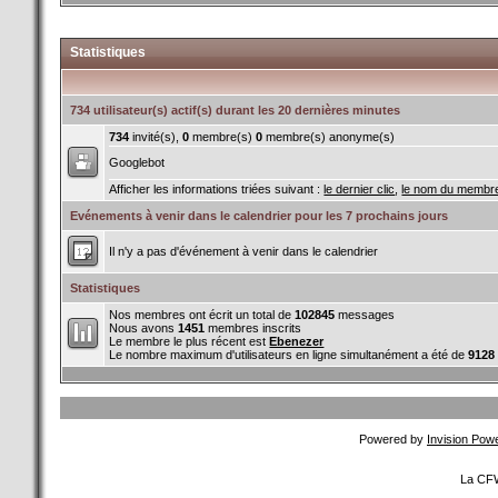
Statistiques
734 utilisateur(s) actif(s) durant les 20 dernières minutes
734
invité(s),
0
membre(s)
0
membre(s) anonyme(s)
Googlebot
Afficher les informations triées suivant :
le dernier clic
,
le nom du membr
Evénements à venir dans le calendrier pour les 7 prochains jours
Il n'y a pas d'événement à venir dans le calendrier
Statistiques
Nos membres ont écrit un total de
102845
messages
Nous avons
1451
membres inscrits
Le membre le plus récent est
Ebenezer
Le nombre maximum d'utilisateurs en ligne simultanément a été de
9128
Powered by
Invision Pow
La CFW