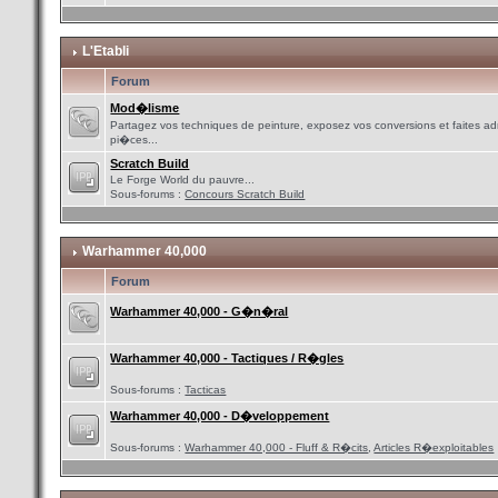
L'Etabli
Forum
Mod�lisme
Partagez vos techniques de peinture, exposez vos conversions et faites adm
pi�ces...
Scratch Build
Le Forge World du pauvre...
Sous-forums :
Concours Scratch Build
Warhammer 40,000
Forum
Warhammer 40,000 - G�n�ral
Warhammer 40,000 - Tactiques / R�gles
Sous-forums :
Tacticas
Warhammer 40,000 - D�veloppement
Sous-forums :
Warhammer 40,000 - Fluff & R�cits
,
Articles R�exploitables