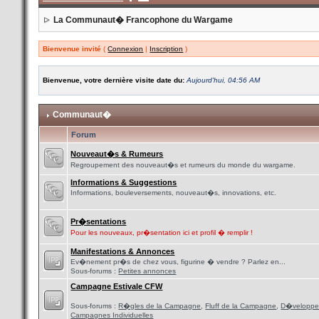
La Communaut� Francophone du Wargame
Bienvenue invité
(
Connexion
|
Inscription
)
Bienvenue, votre dernière visite date du:
Aujourd'hui, 04:56 AM
Communaut�
Forum
Nouveaut�s & Rumeurs
Regroupement des nouveaut�s et rumeurs du monde du wargame.
Informations & Suggestions
Informations, bouleversements, nouveaut�s, innovations, etc.
Pr�sentations
Pour les nouveaux, pr�sentation ici et profil � remplir !
Manifestations & Annonces
Ev�nement pr�s de chez vous, figurine � vendre ? Parlez en...
Sous-forums :
Petites annonces
Campagne Estivale CFW
Sous-forums :
R�gles de la Campagne
,
Fluff de la Campagne
,
D�veloppe
Campagnes Individuelles