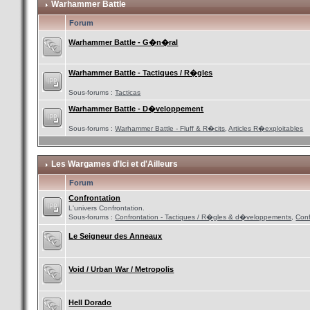
Warhammer Battle
Forum
Warhammer Battle - G�n�ral
Warhammer Battle - Tactiques / R�gles
Sous-forums :
Tacticas
Warhammer Battle - D�veloppement
Sous-forums :
Warhammer Battle - Fluff & R�cits
,
Articles R�exploitables
Les Wargames d'Ici et d'Ailleurs
Forum
Confrontation
L'univers Confrontation.
Sous-forums :
Confrontation - Tactiques / R�gles & d�veloppements
,
Conf
Le Seigneur des Anneaux
Void / Urban War / Metropolis
Hell Dorado