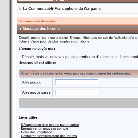
La Communaut� Francophone du Wargame
Ce menu a été désactivé
Message des forums
Désolé, une erreur s'est produite. Si vous n'êtes pas certain de l'utilisation d
fichiers d'aide pour de plus amples informations.
L'erreur renvoyée est :
Désolé, mais vous n'avez pas la permission d'utiliser cette fonctionnali
dessous s'il est affiché.
Vous n'êtes pas connecté, vous pouvez vous connecter ci-dessous.
Votre pseudo
Votre mot de passe
Liens utiles
·
Récupération d'un mot de passe oublié
·
Enregistrer un nouveau compte
·
Notre documentation
·
Contacter l'administrateur des forums