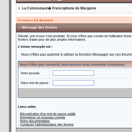
La Communaut� Francophone du Wargame
Ce menu a été désactivé
Message des forums
Désolé, une erreur s'est produite. Si vous n'êtes pas certain de l'utilisation d
fichiers d'aide pour de plus amples informations.
L'erreur renvoyée est :
Vous n'êtes pas autorisé à utiliser la fonction Messager sur ces forum
Vous n'êtes pas connecté, vous pouvez vous connecter ci-dessous.
Votre pseudo
Votre mot de passe
Liens utiles
·
Récupération d'un mot de passe oublié
·
Enregistrer un nouveau compte
·
Notre documentation
·
Contacter l'administrateur des forums