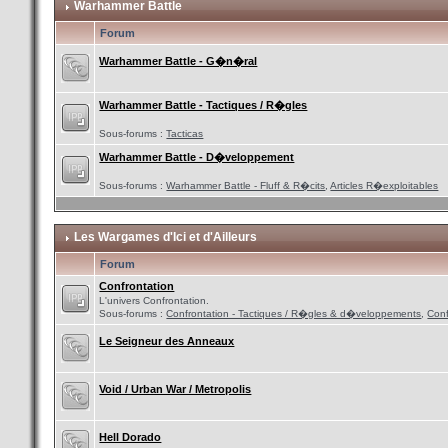
Warhammer Battle
Forum
Warhammer Battle - G�n�ral
Warhammer Battle - Tactiques / R�gles
Sous-forums :
Tacticas
Warhammer Battle - D�veloppement
Sous-forums :
Warhammer Battle - Fluff & R�cits
,
Articles R�exploitables
Les Wargames d'Ici et d'Ailleurs
Forum
Confrontation
L'univers Confrontation.
Sous-forums :
Confrontation - Tactiques / R�gles & d�veloppements
,
Conf
Le Seigneur des Anneaux
Void / Urban War / Metropolis
Hell Dorado