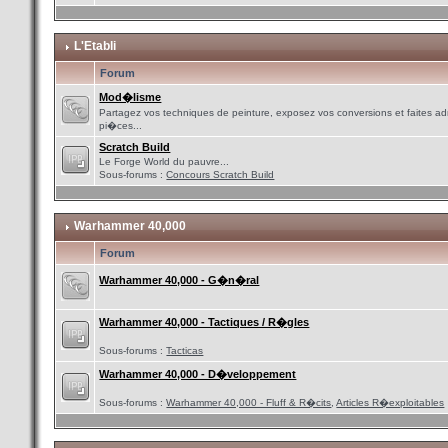
L'Etabli
Forum
Mod�lisme
Partagez vos techniques de peinture, exposez vos conversions et faites adm
pi�ces...
Scratch Build
Le Forge World du pauvre...
Sous-forums :
Concours Scratch Build
Warhammer 40,000
Forum
Warhammer 40,000 - G�n�ral
Warhammer 40,000 - Tactiques / R�gles
Sous-forums :
Tacticas
Warhammer 40,000 - D�veloppement
Sous-forums :
Warhammer 40,000 - Fluff & R�cits
,
Articles R�exploitables