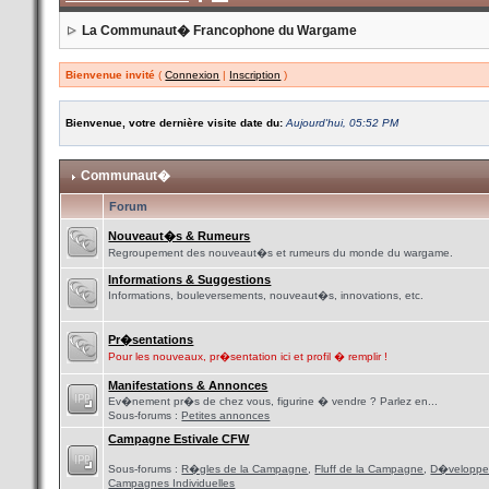
La Communaut� Francophone du Wargame
Bienvenue invité
(
Connexion
|
Inscription
)
Bienvenue, votre dernière visite date du:
Aujourd'hui, 05:52 PM
Communaut�
Forum
Nouveaut�s & Rumeurs
Regroupement des nouveaut�s et rumeurs du monde du wargame.
Informations & Suggestions
Informations, bouleversements, nouveaut�s, innovations, etc.
Pr�sentations
Pour les nouveaux, pr�sentation ici et profil � remplir !
Manifestations & Annonces
Ev�nement pr�s de chez vous, figurine � vendre ? Parlez en...
Sous-forums :
Petites annonces
Campagne Estivale CFW
Sous-forums :
R�gles de la Campagne
,
Fluff de la Campagne
,
D�veloppe
Campagnes Individuelles