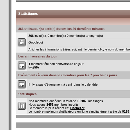
Statistiques
866 utilisateur(s) actif(s) durant les 20 dernières minutes
866
invité(s),
0
membre(s)
0
membre(s) anonyme(s)
Googlebot
Afficher les informations triées suivant :
le dernier clic
,
le nom du membr
Les anniversaires du jour
1
membre fête son anniversaire ce jour
lolo
(
59
)
Evénements à venir dans le calendrier pour les 7 prochains jours
Il n'y a pas d'événement à venir dans le calendrier
Statistiques
Nos membres ont écrit un total de
102845
messages
Nous avons
1451
membres inscrits
Le membre le plus récent est
Ebenezer
Le nombre maximum d'utilisateurs en ligne simultanément a été de
9128