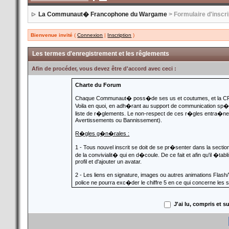
La Communaut� Francophone du Wargame
> Formulaire d'inscri
Bienvenue invité
(
Connexion
|
Inscription
)
Les termes d'enregistrement et les rêglements
Afin de procéder, vous devez être d'accord avec ceci :
Charte du Forum
Chaque Communaut� poss�de ses us et coutumes, et la C
Voila en quoi, en adh�rant au support de communication sp�c
liste de r�glements. Le non-respect de ces r�gles entra�nera
Avertissements ou Bannissement).
R�gles g�n�rales :
1 - Tous nouvel inscrit se doit de se pr�senter dans la sec
de la convivialit� qui en d�coule. De ce fait et afin qu'il �t
profil et d'ajouter un avatar.
2 - Les liens en signature, images ou autres animations Flash/V
police ne pourra exc�der le chiffre 5 en ce qui concerne les s
3 - Aucun avis religieux ou id�ologique ne doit �tre affirm� en 
autant interdit de poster des messages obsc�nes, injurieux,
J'ai lu, compris et 
4 - Chaque sujet ne doit traiter que d'un seul sujet. Ainsi, il 
message sans rapport avec le sujet original.