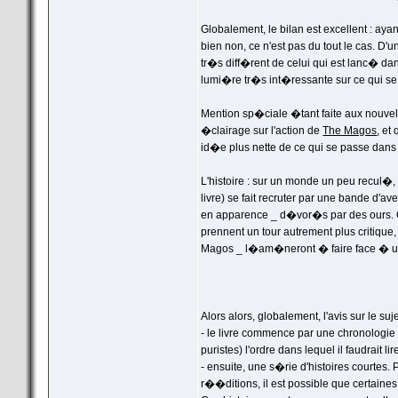
Globalement, le bilan est excellent : ay
bien non, ce n'est pas du tout le cas. D'
tr�s diff�rent de celui qui est lanc� d
lumi�re tr�s int�ressante sur ce qui s
Mention sp�ciale �tant faite aux nouvell
�clairage sur l'action de
The Magos
, et
id�e plus nette de ce qui se passe dan
L'histoire : sur un monde un peu recul
livre) se fait recruter par une bande d'
en apparence _ d�vor�s par des ours. Qu
prennent un tour autrement plus critique,
Magos _ l�am�neront � faire face � une
Alors alors, globalement, l'avis sur le suje
- le livre commence par une chronologie d
puristes) l'ordre dans lequel il faudrait li
- ensuite, une s�rie d'histoires courtes. 
r��ditions, il est possible que certaine