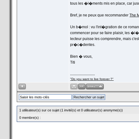
tous les �l�ments mis en place, car jus
Bref, je ne peux que recommander
The 
Un b�mol : vu l'int�gration de ce roman 
commencer pour se faire plaisir, les �l
lecteur puisse les comprendre, mais c'e
pr�c�dentes.
Bien � vous,
Titi
--------------------
"Do you want to live forever ?"
1 utilisateur(s) sur ce sujet (1 invité(s) et 0 utilisateur(s) anonyme(s))
0 membre(s) :