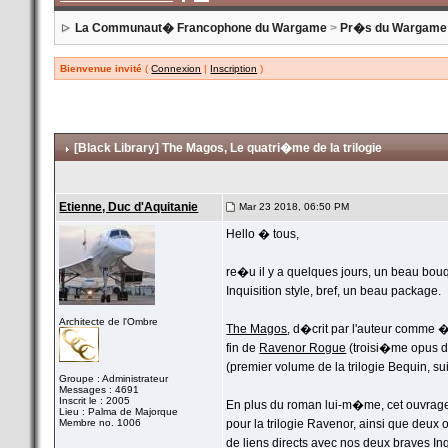
La Communaut� Francophone du Wargame
>
Pr�s du Wargame (o
Bienvenue invité
(
Connexion
|
Inscription
)
[Black Library] The Magos
, Le quatri�me de la trilogie
Etienne, Duc d'Aquitanie
Mar 23 2018, 06:50 PM
Hello � tous,
re�u il y a quelques jours, un beau bo
Inquisition style, bref, un beau package.
Architecte de l'Ombre
The Magos
, d�crit par l'auteur comme �
fin de
Ravenor Rogue
(troisi�me opus d
(premier volume de la trilogie Bequin, su
Groupe : Administrateur
Messages : 4691
Inscrit le : 2005
En plus du roman lui-m�me, cet ouvrage c
Lieu : Palma de Majorque
Membre no. 1006
pour la trilogie Ravenor, ainsi que deux 
de liens directs avec nos deux braves Inqu