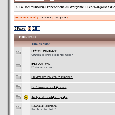
La Communaut� Francophone du Wargame
>
Les Wargames d'Ici
Bienvenue invité
(
Connexion
|
Inscription
)
2 Pages
1
2
>
Hell Dorado
Titre du sujet
Fr�re R�dempteur
Cr�tion de profil occidental maison
[HD] Des news
D'octobre, d'accord...
Preview des nouveaux immortels
De l'utilisation des L�mures
Analyse des unit�s Egar�s
Newbie d'Helldorado
Il en faut bien, hein?