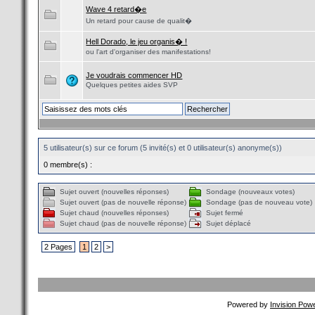
Wave 4 retard�e
Un retard pour cause de qualit�
Hell Dorado, le jeu organis� !
ou l'art d'organiser des manifestations!
Je voudrais commencer HD
Quelques petites aides SVP
5 utilisateur(s) sur ce forum (5 invité(s) et 0 utilisateur(s) anonyme(s))
0 membre(s) :
Sujet ouvert (nouvelles réponses)
Sondage (nouveaux votes)
Sujet ouvert (pas de nouvelle réponse)
Sondage (pas de nouveau vote)
Sujet chaud (nouvelles réponses)
Sujet fermé
Sujet chaud (pas de nouvelle réponse)
Sujet déplacé
2 Pages
1
2
>
Powered by
Invision Pow