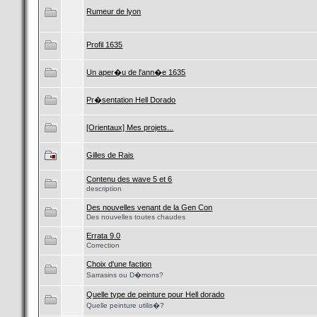
Rumeur de lyon
Profil 1635
Un aper�u de l'ann�e 1635
Pr�sentation Hell Dorado
[Orientaux] Mes projets...
Gilles de Rais
Contenu des wave 5 et 6
description
Des nouvelles venant de la Gen Con
Des nouvelles toutes chaudes
Errata 9.0
Correction
Choix d'une faction
Sarrasins ou D�mons?
Quelle type de peinture pour Hell dorado
Quelle peinture utilis�?