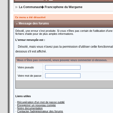
La Communaut� Francophone du Wargame
Ce menu a été désactivé
Message des forums
Désolé, une erreur s'est produite. Si vous n'êtes pas certain de l'utilisation d
fichiers d'aide pour de plus amples informations.
L'erreur renvoyée est :
Désolé, mais vous n'avez pas la permission d'utiliser cette fonctionnali
dessous s'il est affiché.
Vous n'êtes pas connecté, vous pouvez vous connecter ci-dessous.
Votre pseudo
Votre mot de passe
Liens utiles
·
Récupération d'un mot de passe oublié
·
Enregistrer un nouveau compte
·
Notre documentation
·
Contacter l'administrateur des forums