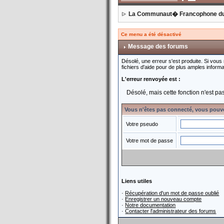
La Communaut� Francophone d
Ce menu a été désactivé
Message des forums
Désolé, une erreur s'est produite. Si vous
fichiers d'aide pour de plus amples informa
L'erreur renvoyée est :
Désolé, mais cette fonction n'est pas
Vous n'êtes pas connecté, vous pouv
Votre pseudo
Votre mot de passe
Liens utiles
·
Récupération d'un mot de passe oublié
·
Enregistrer un nouveau compte
·
Notre documentation
·
Contacter l'administrateur des forums